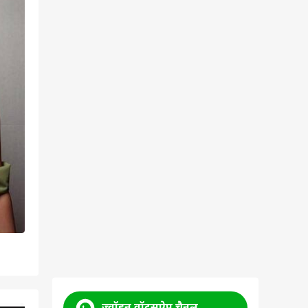
ज्वॉइन वॉट्सऐप चैनल