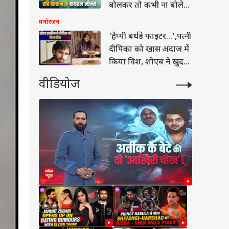
बोलकर तो कभी ना बोले
इंटरनेट पर छाए
मनोरंजन
'हैप्पी बर्थडे फाइटर...',पत्नी
दीपिका को खास अंदाज में
बॉल
किया विश, शोएब ने खुद
बनाया केक
वीडियोज
ान से गिरी बिजली,
साल के खिलाड़ी की
; वीडियो वायरल
या
ीत दीपके ने CJP में
ये बड़ा पद, 13 नेताओं
्या मिला?