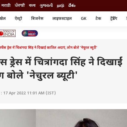
मराठी
ਪੰਜਾਬੀ
বাংলা
ગુજરાતી
நாடு
దేశం
खेल
ऐस्ट्रो
बिजनेस
लाइफस्टाइल
GK
टेक
ट्रेंडिंग
ंजन
ऑटो
खेल
ुड
कार
क्रिकेट
री सिनेमा
टेक्नोलॉजी
शिक्षा
ल सिनेमा
 ड्रेस में चित्रांगदा सिंह ने दिखाईं कातिल अदाएं, लोग बोले 'नेचुरल ब्यूटी'
मोबाइल
रिजल्ट
्रिटीज
चैटजीपीटी
नौकरी
ी
रेस में चित्रांगदा सिंह ने दिखाईं
गैजेट
वेब स्टोरीज
बोले 'नेचुरल ब्यूटी'
यूटिलिटी न्यूज़
कल्चर
फैक्ट चेक
 17 Apr 2022 11:01 AM (IST)