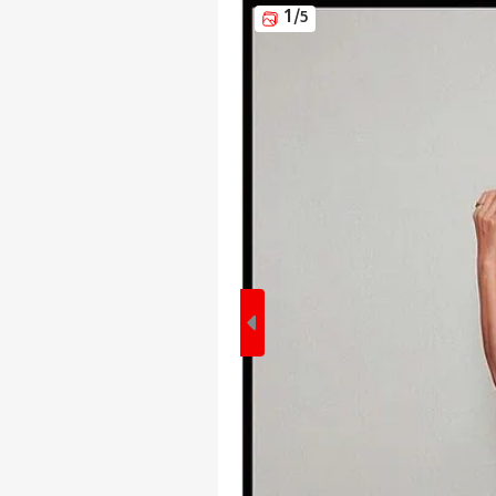
1
/5
पर्सनल