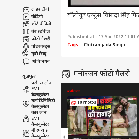
लाइव टीवी
बॉलीवुड एक्ट्रेस चित्रांगदा सिंह
वीडियो
शॉर्ट वीडियो
वेब स्टोरीज
Published at : 17 Apr 2022 11:01 
फोटो गैलरी
Tags :
Chitrangada Singh
पॉडकास्ट्स
मूवी रिव्यू
ओपिनियन
मनोरंजन फोटो गैलरी
यूजफुल
पर्सनल लोन
EMI
मनोरंजन
कैलकुलेटर
कम्पैटिबिलिटी
10 Photos
कैलकुलेटर
कार लोन
EMI
कैलकुलेटर
बीएमआई
कैलकुलेटर