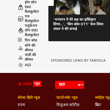
होम लोन
EMI
कैलकुलेटर
एज
'भगवान ने मेरे सब्र का इम्तिहान
कैलकुलेटर
लिया...', 'बिग बॉस OTT' फेम जिया
एजुकेशन
शंकर ने की सगाई
लोन EMI
कैलकुलेटर
पिन कोड
सोने की
कीमत
चांदी की
कीमत
SPONSORED LINKS BY TABOOLA
AQI
लेटेस्ट हिंदी न्यूज़
एंटरटेनमेंट न्यूज़
स्पोर्ट्स न्यू
राज्य
विजुअल स्टोरीज़
क्रिकेट