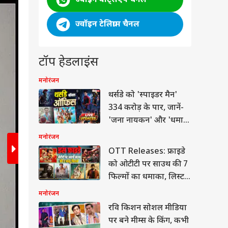
2
/5
ज्वॉइन टेलिग्राम चैनल
टॉप हेडलाइंस
मनोरंजन
थर्सडे को 'स्पाइडर मैन'
334 करोड़ के पार, जानें-
'जना नायकन' और 'धमाल
4' का कलेक्शन
मनोरंजन
OTT Releases: फ्राइडे
को ओटीटी पर साउथ की 7
फिल्मों का धमाका, लिस्ट में
'लेनिन' समेत और कौन
मनोरंजन
रवि किशन सोशल मीडिया
चित्रांगदा अक्सर इंस्टाग्राम पर अपनी हॉट एंड ग्लैमरस तस्व
पर बने मीम्स के किंग, कभी