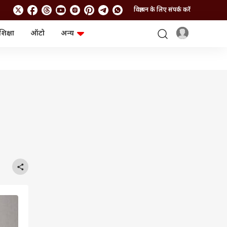
विज्ञापन के लिए संपर्क करें
शिक्षा
ऑटो
अन्य
बिजनेस
लाइफस्टाइल
पर्सनल फाइनेंस
स्वास्थ्य
स्टॉक मार्केट
ट्रैवल
म्यूचुअल फंड्स
फूड
क्रिप्टो
फैशन
आईपीओ
Health and Fitness
फोटो गैलरी
जनरल नॉलेज
वीडियो