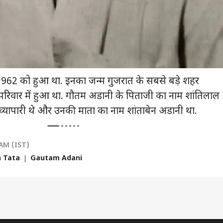
Z पर प्रशांत किशोर
रेप केस: बॉम्बे HC से दोषी
खरगे का दावा, 'चेयरमैन ने
अती
विष्यवाणी, 'सरकार
करार देने के बाद तरुण
मंत्री से कहा अमित शाह की
अहम
ता है कि...'
तेजपाल का पहला रिएक्शन
मौजूदगी पर विचार करें'
टकर
962 को हुआ था. इनका जन्म गुजरात के सबसे बड़े शहर
परिवार में हुआ था. गौतम अडानी के पिताजी का नाम शांतिलाल
व्यापारी थे और उनकी माता का नाम शांताबेन अडानी था.
 AM (IST)
 Tata
Gautam Adani