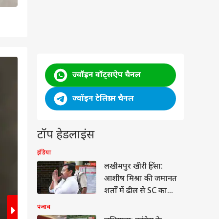
2
/6
ज्वॉइन वॉट्सऐप चैनल
ज्वॉइन टेलिग्राम चैनल
टॉप हेडलाइंस
इंडिया
लखीमपुर खीरी हिंसा:
आशीष मिश्रा की जमानत
शर्तों में ढील से SC का
इनकार, क्या बोले प्रशांत
पंजाब
भूषण