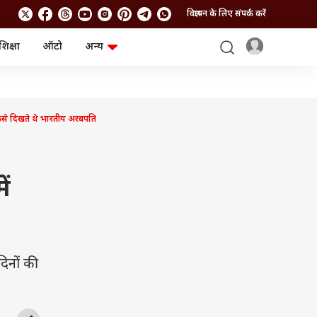
विज्ञापन के लिए संपर्क करें
शिक्षा
ऑटो
अन्य
बिजनेस
लाइफस्टाइल
पर्सनल फाइनेंस
स्वास्थ्य
स्टॉक मार्केट
ट्रैवल
म्यूचुअल फंड्स
फूड
ैसे दिखते थे भारतीय अरबपति
क्रिप्टो
फैशन
आईपीओ
Health and Fitness
फोटो गैलरी
जनरल नॉलेज
ें
वीडियो
िनों की