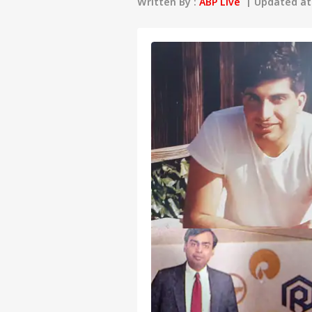
Written By :
ABP Live
| Updated at 