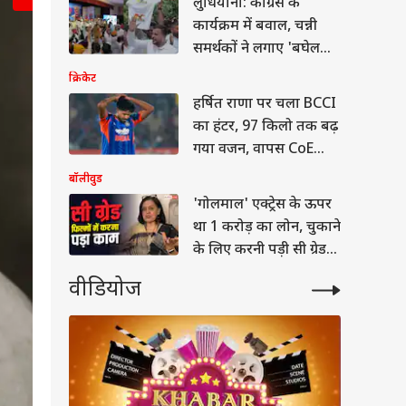
लुधियाना: कांग्रेस के
कार्यक्रम में बवाल, चन्नी
समर्थकों ने लगाए 'बघेल
Go Back' के नारे
क्रिकेट
मुकेश अंबानी का जन्म साल 1957 में यमन कंट्री के ए
हर्षित राणा पर चला BCCI
इनका जन्म हुआ था, उस वक्त इनके पिता इसी शहर में अ
का हंटर, 97 किलो तक बढ़
ही कार्य किया करते थे. मुकेश अंबानी के अलावा इनके मात
गया वजन, वापस CoE
सबसे बड़े हैं. इनके छोटे भाई अनिल भी जाने माने बिजन
वुड
भेजा
बॉलीवुड
जिनका विवाह हो चूका है.
'गोलमाल' एक्ट्रेस के ऊपर
था 1 करोड़ का लोन, चुकाने
के लिए करनी पड़ी सी ग्रेड
फिल्में
माल' एक्ट्रेस के ऊपर
वीडियोज
 करोड़ का लोन, चुकाने
िए करनी पड़ी सी ग्रेड
 प्रदेश और उत्तराखंड
ें