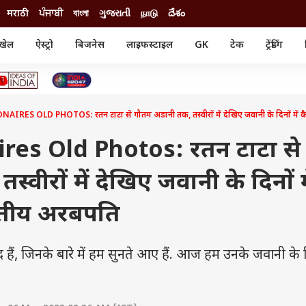
मराठी
ਪੰਜਾਬੀ
বাংলা
ગુજરાતી
நாடு
దేశం
खेल
ऐस्ट्रो
बिजनेस
लाइफस्टाइल
GK
टेक
ट्रेंडिंग
ंजन
ऑटो
खेल
ुड
कार
क्रिकेट
री सिनेमा
टेक्नोलॉजी
शिक्षा
ल सिनेमा
RES OLD PHOTOS: रतन टाटा से गौतम अडानी तक, तस्वीरों में देखिए जवानी के दिनों में क
मोबाइल
रिजल्ट
्रिटीज
चैटजीपीटी
नौकरी
ी
ires Old Photos: रतन टाटा से
गैजेट
वेब स्टोरीज
वीरों में देखिए जवानी के दिनों म
यूटिलिटी न्यूज़
कल्चर
फैक्ट चेक
ारतीय अरबपति
ैं, जिनके बारे में हम सुनते आए हैं. आज हम उनके जवानी के द