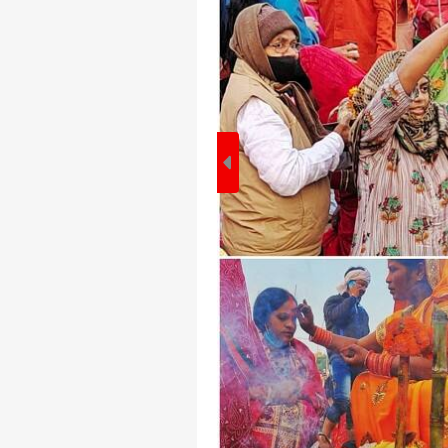
पर्सनल
टॉप
हॅलो गेस्ट
इंडिय
एडवर्टाइज विथ अस
प्राइवेसी पॉलिसी
कॉन्टैक्ट अस