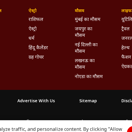
ज़
ऐस्ट्रो
मौसम
लाइफस
राशिफल
मुंबई का मौसम
यूटिलि
ऐस्ट्रो
जयपुर का
ट्रैवल
मौसम
धर्म
जनरल
नई दिल्ली का
हिंदू कैलेंडर
हेल्थ
मौसम
ग्रह गोचर
फैशन
लखनऊ का
ऐग्रक
मौसम
नोएडा का मौसम
Advertise With Us
Sitemap
Disc
माझा
ABP અસ્મિતા
ABP Ganga
ABP ਸਾਂਝਾ
ABP நாடு
ABP దేశ
yze traffic, and personalize content. By clicking "Allow