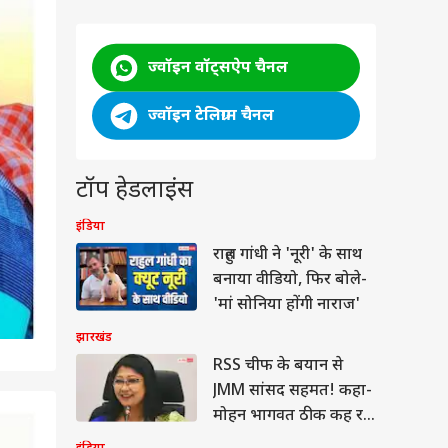
ज्वॉइन वॉट्सऐप चैनल
ज्वॉइन टेलिग्राम चैनल
टॉप हेडलाइंस
इंडिया
राहुल गांधी ने 'नूरी' के साथ
बनाया वीडियो, फिर बोले-
'मां सोनिया होंगी नाराज'
झारखंड
RSS चीफ के बयान से
JMM सांसद सहमत! कहा-
मोहन भागवत ठीक कह रहे
2
/8
हैं...