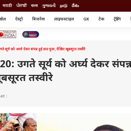
मराठी
ਪੰਜਾਬੀ
বাংলা
ગુજરાતી
நாடு
దేశం
खेल
ऐस्ट्रो
बिजनेस
लाइफस्टाइल
GK
टेक
ट्रेंडिंग
ंजन
ऑटो
खेल
ुड
कार
क्रिकेट
री सिनेमा
टेक्नोलॉजी
शिक्षा
ल सिनेमा
र्य को अर्घ्य देकर संपन्न हुई छठ पूजा, देखिए खूबसूरत तस्वीरे
मोबाइल
रिजल्ट
्रिटीज
चैटजीपीटी
नौकरी
ी
उगते सूर्य को अर्घ्य देकर संपन्न
गैजेट
वेब स्टोरीज
बसूरत तस्वीरे
यूटिलिटी न्यूज़
कल्चर
फैक्ट चेक
at :