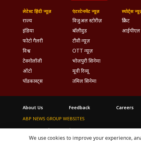
लेटेस्ट हिंदी न्यूज़
एंटरटेनमेंट न्यूज़
स्पोर्ट्स न्यू
राज्य
विजुअल स्टोरीज़
क्रिकेट
इंडिया
बॉलीवुड
आईपीएल
फोटो गैलरी
टीवी न्यूज़
विश्व
OTT न्यूज़
टेक्नोलॉजी
भोजपुरी सिनेमा
ऑटो
मूवी रिव्यू
पॉडकास्ट्स
तमिल सिनेमा
About Us
Feedback
Careers
ABP NEWS GROUP WEBSITES
ABP Network
ABP Live
ABP न्यूज़
ABP আনন্দ
ABP 
We use cookies to improve your experience, anal