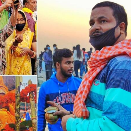
 कार्नर
 आर्टिकल्स
टॉप रील्स
ा
झारखंड
इंडिया
बॉली