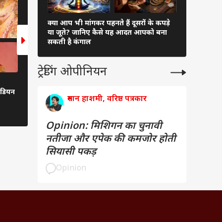
क्या आप भी मांगकर पहनते हैं दूसरों के कपड़े
बजट में 7-सीट
या जूते? जानिए कैसे यह आदत आपको बना
कीमत 6 ला
सकती है कंगाल
ट्रेडिंग ओपीनियन
हरियाली अमावस्या पर ग्रहण का साया!
पीली हो गई है सफेद टाइल्
इंडियन
पौधे लगाएं या नहीं, जान लें नियम
मेहनत ऐसे करें साफ
रुमान हाशमी, वरिष्ठ पत्रकार
Opinion: मिशिगन का चुनावी
नतीजा और एपेक की कमजोर होती
सियासी पकड़
Opinion