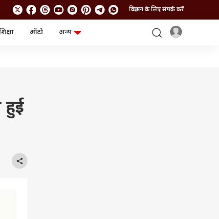
विज्ञापन के लिए संपर्क करें
शिक्षा
ऑटो
अन्य
बिजनेस
लाइफस्टाइल
पर्सनल फाइनेंस
स्वास्थ्य
स्टॉक मार्केट
ट्रैवल
म्यूचुअल फंड्स
फूड
क्रिप्टो
फैशन
आईपीओ
Health and Fitness
 हुई
फोटो गैलरी
जनरल नॉलेज
वीडियो