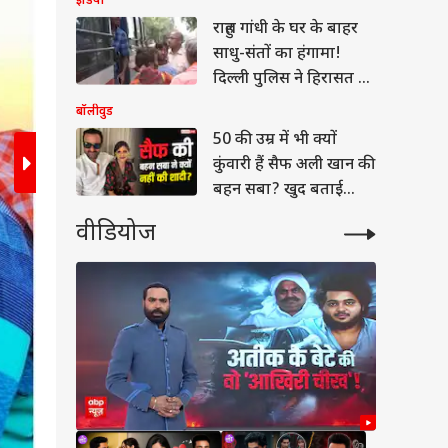
इंडिया
राहुल गांधी के घर के बाहर
साधु-संतों का हंगामा!
दिल्ली पुलिस ने हिरासत में
लिया
बॉलीवुड
50 की उम्र में भी क्यों
कुंवारी हैं सैफ अली खान की
बहन सबा? खुद बताई
वजह
वीडियोज
वुड
कल ही स्थानीय स्तर पर लोगों के बीच मुफ्त में मास्क 
बनाते हुए सूर्योपासना के कार्यक्रम पूर्ण करने के निर्देश द