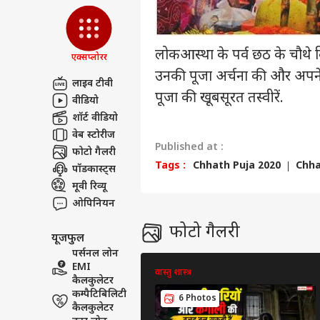
सेंड फीडबैक
राहुल
अबाउट अस
बनाय
लोकआस्था के पर्व छठ के चौथे दिन
'मां
क्रिके
एक्सप्लोरर
करियर्स
उनकी पूजा अर्चना की और अपने
लाइव टीवी
पूजा की खूबसूरत तस्वीरें.
वीडियो
शॉर्ट वीडियो
वेब स्टोरीज
टीम 
Published at :
फोटो गैलरी
नया 
LOGIN
Tags :
Chhath Puja 2020
Chha
मिनट
पॉडकास्ट्स
2km
मूवी रिव्यू
ओपिनियन
फोटो गैलरी
यूजफुल
पर्सनल लोन
EMI
वास्तु शास्त्र
कैलकुलेटर
कम्पैटिबिलिटी
6 Photos
कैलकुलेटर