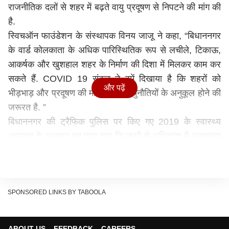
राजनीतिक दलों से शहर में बढ़ते वायु प्रदूषण से निपटने की मांग की
है.
स्विचऑन फाउंडेशन के संस्थापक विनय जाजू ने कहा, “बिधाननगर
के वार्ड कोलकाता के अधिक पारिस्थितिक रूप से लचीले, टिकाऊ,
आकर्षक और खुशहाल शहर के निर्माण की दिशा में मिलकर काम कर
सकते हैं. COVID 19 संकट ने हमें दिखाया है कि शहरों को
और पढ़ें
भीड़भाड़ और प्रदूषण की मौजूदा शहरी चुनौतियों के अनुकूल होने की
जरूरत है. ”
बिधाननगर की ट्रैफिक पुलिस पर किए गए 2019 के स्वास्थ्य
अध्ययन के अनुसार यह पाया गया कि उनमें से अधिकांश में असामान्य
फेफड़े की स्थिति थी, जिनमें से 60 प्रतिशत ने कभी धूम्रपान नहीं
किया था. उन्होंने कहा कि यहां की वायु गुणवत्ता धूम्रपान से भी बदतर
है.
विकसित टाउनशिप था बिधाननगर
SPONSORED LINKS BY TABOOLA
ऐतिहासिक रूप से बिधाननगर 1958 और 1965 के बीच कोलकाता
की बढ़ती आबादी को समायोजित करने के लिए स्थापित एक
ABOUT US
FEEDBACK
CAREERS