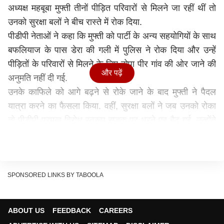
अध्यक्ष महबूबा मुफ्ती तीनों पीड़‍ित पर‍िवारों से म‍िलने जा रहीं थीं तो
उनको सुरक्षा बलों ने बीच रास्‍ते में रोक द‍िया.
पीडीपी नेताओं ने कहा कि मुफ्ती को पार्टी के अन्य सहयोगियों के साथ
बफलियाज के पास डेरा की गली में पुलिस ने रोक द‍िया और उन्हें
पीड़ितों के परिवारों से मिलने के लिए टोपा पीर गांव की ओर जाने की
और पढ़ें
अनुमति नहीं दी गई.
उनके काफिले को आगे बढ़ने से रोके जाने के बाद मुफ्ती ने पैदल
यात्रा करने का फैसला किया. वहीं, सुरक्षा बलों ने जब उनको रोका
तो पीडीपी प्रमुख व‍िरोध स्‍वरूप सड़क पर धरने पर बैठ गई. उन्‍होंने
मांग की क‍ि उन्हें गांव जाने की इजाजत दी जाए.
#WATCH
| Poonch, J&K: PDP Chief Mehbooba
Mufti was stopped by Police at DKG road for
security reasons.
https://t.co/3g8XoXE6br
SPONSORED LINKS BY TABOOLA
pic.twitter.com/OcwjEXxgQd
— ANI (@ANI)
December 30, 2023
ABOUT US
FEEDBACK
CAREERS
आतंकी हमले के बाद सेना की ओर से तीन नागरिकों- सफीर हुसैन