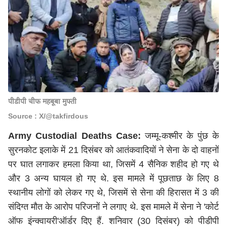
पीडीपी चीफ महबूबा मुफ्ती
Source : X/@takfirdous
Army Custodial Deaths Case:
जम्‍मू-कश्‍मीर के पुंछ के
सुरनकोट इलाके में 21 दिसंबर को आतंकवादियों ने सेना के दो वाहनों
पर घात लगाकर हमला क‍िया था, ज‍िसमें 4 सैनिक शहीद हो गए थे
और 3 अन्य घायल हो गए थे. इस मामले में पूछताछ के ल‍िए 8
स्थानीय लोगों को लेकर गए थे, ज‍िसमें से सेना की ह‍िरासत में 3 की
संद‍िग्‍त मौत के आरोप पर‍िजनों ने लगाए थे. इस मामले में सेना ने 'कोर्ट
ऑफ इंन्‍क्‍वायरी'ऑर्डर द‍िए हैं. शनिवार (30 द‍िसंबर) को पीडीपी