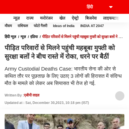
न्यूज़
राज्य
मनोरंजन
खेल
ऐस्ट्रो
बिजनेस
लाइफस्टाइल
मौसम
राशिफल
फोटो गैलरी
Ideas of India
INDIA AT 2047
हिंदी न्यूज़
न्यूज़
इंडिया
पी‍ड़‍ित पर‍िवारों से म‍िलने पहुंची महबूबा मुफ्ती को सुरक्षा बलों ने बीच
रास्‍ते में रोका, धरने पर बैठीं
पी‍ड़‍ित पर‍िवारों से म‍िलने पहुंची महबूबा मुफ्ती को
सुरक्षा बलों ने बीच रास्‍ते में रोका, धरने पर बैठीं
Army Custodial Deaths Case: भारतीय सेना की ओर से
कथित तौर पर पूछताछ के ल‍िए उठाए 3 लोगों की ह‍िरासत में संद‍िग्‍ध
मौत के मामले को लेकर अब स‍ियासत भी तेज हो गई.
Written By :
एबीपी लाइव
Updated at : Sat, December 30,2023, 10:18 pm (IST)