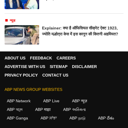
न्यूज़
Explainer: क्या है ऑफिसियल सीक्रेट ऐक्ट 1923,
ज्योति मल्होत्रा केस में इस कानून की कितनी अहमियत?
ABOUT US
FEEDBACK
CAREERS
ADVERTISE WITH US
SITEMAP
DISCLAIMER
PRIVACY POLICY
CONTACT US
ABP NEWS GROUP WEBSITES
ABP Network
ABP Live
ABP न्यूज़
ABP আনন্দ
ABP माझा
ABP અસ્મિતા
ABP Ganga
ABP ਸਾਂਝਾ
ABP நாடு
ABP దేశం