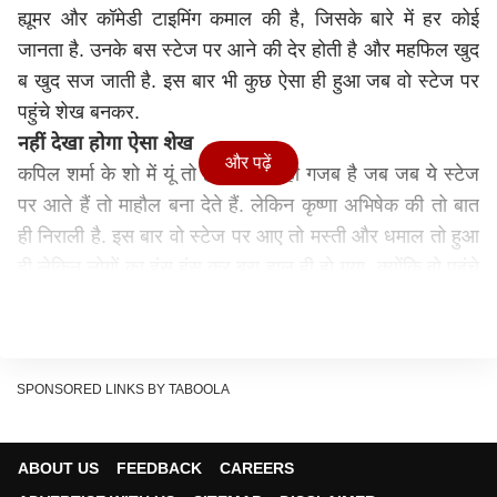
ह्यूमर और कॉमेडी टाइमिंग कमाल की है, जिसके बारे में हर कोई
जानता है. उनके बस स्टेज पर आने की देर होती है और महफिल खुद
ब खुद सज जाती है. इस बार भी कुछ ऐसा ही हुआ जब वो स्टेज पर
पहुंचे शेख बनकर.
नहीं देखा होगा ऐसा शेख
और पढ़ें
कपिल शर्मा के शो में यूं तो हर किरदार ही गजब है जब जब ये स्टेज
पर आते हैं तो माहौल बना देते हैं. लेकिन कृष्णा अभिषेक की तो बात
ही निराली है. इस बार वो स्टेज पर आए तो मस्ती और धमाल तो हुआ
ही लेकिन लोगों का हंस हंस कर बुरा हाल ही हो गया. क्योंकि वो पहुंचे
थे शेख के गेट अप में और स्टेज पर आकर उन्होंने ऐसी अरबी बोली
कि उसे सुनकर आप अपनी अच्छी खासी हिंदी भी भूल जाएंगे. और
याद रह जाएगी तो बस कृष्णा की कॉमेडी जिसका हर कोई दीवाना है.
SPONSORED LINKS BY TABOOLA
ABOUT US
FEEDBACK
CAREERS