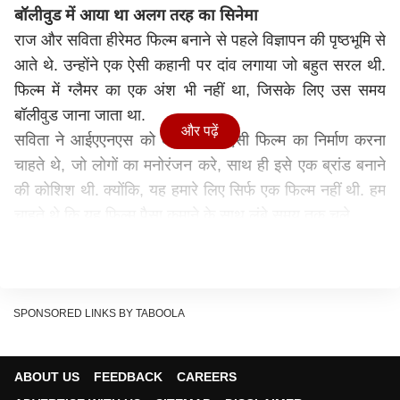
बॉलीवुड में आया था अलग तरह का सिनेमा
राज और सविता हीरेमठ फिल्म बनाने से पहले विज्ञापन की पृष्ठभूमि से
आते थे. उन्होंने एक ऐसी कहानी पर दांव लगाया जो बहुत सरल थी.
फिल्म में ग्लैमर का एक अंश भी नहीं था, जिसके लिए उस समय
बॉलीवुड जाना जाता था.
और पढ़ें
सविता ने आईएएनएस को बताया, हम ऐसी फिल्म का निर्माण करना
चाहते थे, जो लोगों का मनोरंजन करे, साथ ही इसे एक ब्रांड बनाने
की कोशिश थी. क्योंकि, यह हमारे लिए सिर्फ एक फिल्म नहीं थी. हम
चाहते थे कि यह फिल्म पैसा कमाने के साथ लंबे समय तक चले.
उन्होंने बताया, "आप अपने परिवार को थिएटर में देख रहे हैं और उस
पर हंस रहे हैं. आप इसलिए नहीं हंस रहे हैं, क्योंकि फिल्म में कलाकार
डबल मीनिंग जोक्स कर रहे हैं या वे उन संवादों में से कुछ कर रहे हैं.
फिल्म देखते समय आप इसलिए हंसते हैं, क्योंकि आपके साथ ऐसा
SPONSORED LINKS BY TABOOLA
कुछ हुआ है."
ABOUT US
FEEDBACK
CAREERS