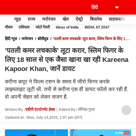
न्यूज़
राज्य
मनोरंजन
खेल
ऐस्ट्रो
बिजनेस
लाइफस्टाइल
मौसम
राशिफल
फोटो गैलरी
Ideas of India
INDIA AT 2047
हिंदी न्यूज़
मनोरंजन
बॉलीवुड
'पतली कमर लचकाके' लूटा करार, स्लिम फिगर के लिए 18
साल से एक जैसा खाना खा रही KAREENA KAPOOR KHAN, जानें डायट
'पतली कमर लचकाके' लूटा करार, स्लिम फिगर के
लिए 18 साल से एक जैसा खाना खा रही Kareena
Kapoor Khan, जानें डायट
करीना कपूर ने फिल्म टशन के समय में जीरो फिगर करके
लाइमलाइट लूटी थी. तभी से करीना एक ही डायट फॉलो कर रही हैं.
वो अपनी सेहत को लेकर सजग है.
Written By :
एबीपी एंटरटेनमेंट डेस्क
Edited By: मोनिका गुप्ता
Updated at : Mon, July 14,2025, 1:07 pm (IST)