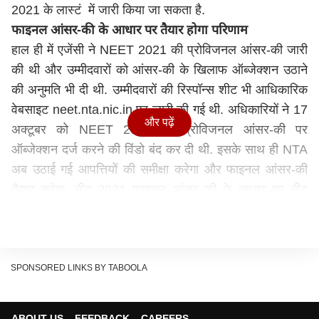
2021 के लास्टं में जारी किया जा सकता है.
फाइनल आंसर-की के आधार पर तैयार होगा परिणाम
हाल ही में एजेंसी ने NEET 2021 की प्रोविजनल आंसर-की जारी
की थी और उम्मीदवारों को आंसर-की के खिलाफ ऑब्जेक्शन उठाने
की अनुमति भी दी थी. उम्मीदवारों की रिस्पॉन्स शीट भी आधिकारिक
वेबसाइट neet.nta.nic.in पर जारी की गई थी. अधिकारियों ने 17
और पढ़ें
अक्टूबर को NEET 2021 की प्रोविजनल आंसर-की पर
ऑब्जेक्शन दर्ज करने की विंडो बंद कर दी थी. इसके साथ ही NTA
अब उठाई गई आपत्तियों की समीक्षा करेगा और फाइनल आंसर-की
तैयार करेगा. नीट 2021 फाइनल आंसर की के आधार पर नीट
मेडिकल और डेंटल प्रवेश परीक्षा का परिणाम जारी किया जाएगा.
NEET 2021
परीक्षा में
16 लाख से ज्यादा उम्मीदवार हुए थे
शामिल
SPONSORED LINKS BY TABOOLA
इस साल UG मेडिकल/डेंटल प्रवेश परीक्षा में 16 लाख से ज्यादा
उम्मीदवार शामिल हुए थे. NEET UG का आयोजन 12 सितंबर को
ABOUT US
FEEDBACK
CAREERS