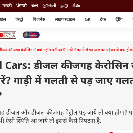
मराठी
ਪੰਜਾਬੀ
বাংলা
ગુજરાતી
நாடு
దేశం
खेल
ऐस्ट्रो
बिजनेस
लाइफस्टाइल
GK
टेक
ट्रेंडिंग
ंजन
ऑटो
खेल
ुड
कार
क्रिकेट
री सिनेमा
टेक्नोलॉजी
शिक्षा
ल सिनेमा
ी जगह केरोसिन से क्‍यों नहीं चलती कारें? गाड़ी में गलती से पड़ जाए गलत ईंधन तो क्या होग
मोबाइल
रिजल्ट
्रिटीज
चैटजीपीटी
नौकरी
ी
l Cars: डीजल की जगह केरोसिन 
गैजेट
वेब स्टोरीज
ारें? गाड़ी में गलती से पड़ जाए गल
यूटिलिटी न्यूज़
कल्चर
फैक्ट चेक
?
ह डीजल और डीजल की जगह पेट्रोल पड़ जाये तो क्या होगा? पढ
 ऐसी स्थिति आ जाये तो इससे कैसे निपटना है.