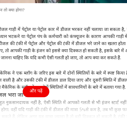
ा
उत्तर प्रदेश और उत्तराखंड
क्रिकेट
हेल्थ
धन तो क्या होगा?
ल गाड़ी में पेट्रोल या पेट्रोल कार में डीजल भरकर नहीं चलाया जा सकता है,
न भटकने या पेट्रोल पंप के कर्मचारी को कंफ्यूजन के कारण आपकी गाड़ी म
सरशिप नहीं, कानून का
UP चुनाव से पहले RLD में
श्रीलंका के खिलाफ टेस्ट में
कैंस
ल की टंकी में पेट्रोल और पेट्रोल की टंकी में डीजल भरे जाने का खतरा होता ह
', AI कंटेंट-CSAM पर
बड़ा बदलाव, ऐश्वर्य राज सिंह
सबसे ज्यादा विकेट लेने वाले
सकता
र की मेटा को दो टूक
ी
बने प्रदेश अध्यक्ष
विश्व
5 भारतीय गेंदबाज
इंडिया
रोज 
इंडि
, तो आपकी गाड़ी के इंजन को इससे क्या दिक्कत हो सकती है, इसके बारे मे
सच
नना चाहिए कि यदि कभी ऐसी गलती हो जाए, तो आप क्या कर सकते हैं.
ेनिक ने एक ब्लॉग के जरिए इस बारे में दोनों स्थितियों के बारे में स्पष्ट किया
जन वाली है और उसकी टंकी में डीजल डाल दिया जाए और दूसरी स्थिति में डीज
ा रनौत की 'भारत भाग्य
अपने ही पैर पर कुल्हाड़ी...,
एक पर हमला, तीनों पर
ड्रो
 मैकेनिक के ब्लॉग में इन दोनों स्थितियों में सावधानियों के बारे में बताया गया है.
ता' की ओटीटी रिलीज
भारत-चीन पर 100% टैरिफ
माना जाएगा अटैक! पाक-
वायु
और पढ़ें
्म, जानें कब-कहां देख
का US सीनेटर ने किया
सऊदी-तुर्किए डिफेंस डील पर
क्या
 डीजल भरा जाए?
हैं
विरोध
क्या बोला भारत?
हुत नुकसानदायक नहीं है, ऐसी स्थिति में आपको गलती से भी इंजन स्टार्ट नही
होगा. वहीं यदि गाड़ी की टंकी में डीजल की मात्रा 5%से कम है, तब भी कुछ फर्
सकते हैं. लेकिन अगर यह मात्रा ज्यादा है तो बड़ी दिक्कत हो सकती है. टंकी मे
से बेहतर होगा कि आप इंजन स्टार्ट ही न करें और तुरंत नजदीकी मैकेनिक को 