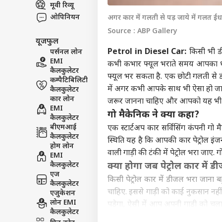
मूवी रिव्यू
इंडिय
ओपिनियन
अगर कार में गलती से पड़ जाये में गलत ईं
एडवर्टाइज विथ अस
Source : ABP Gallery
प्राइवेसी पॉलिसी
यूजफुल
कॉन्टैक्ट अस
Petrol in Diesel Car:
किसी भी डीज
पर्सनल लोन
सेंड फीडबैक
EMI
कभी कभार फ्यूल भराते समय आपका ध्या
'सें
कैलकुलेटर
अबाउट अस
फ्यूल भर सकता है. एक छोटी गलती से डीज
पालन
कम्पैटिबिलिटी
केंद्
ओटीट
में अगर कभी आपके साथ भी ऐसा हो जाए
कैलकुलेटर
करियर्स
कार लोन
जरूर जानना चाहिए और आपको यह भी जा
EMI
गो मैकेनिक ने क्या कहा?
कैलकुलेटर
बीएमआई
एक स्टार्टअप कार सर्विसिंग कंपनी गो मैक
कैलकुलेटर
स्थिति यह है कि आपकी कार पेट्रोल इं
कंगन
होम लोन
वाली गाड़ी की टंकी में पेट्रोल भरा जाए. गो
विधा
EMI
LOGIN
कंफर
कैलकुलेटर
क्या होगा जब पेट्रोल कार में
सकते 
एज
किसी पेट्रोल कार में डीजल भरा जाना ब
कैलकुलेटर
चाहिए. इससे गाड़ी को काई नुकसान नहीं 
एजुकेशन
लोन EMI
पड़ेगा, ऐसी में आप अपनी गाड़ी को चला 
कैलकुलेटर
फीसदी से ज्यादा डीजल पड़ जाने पर सब