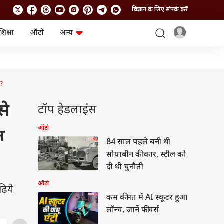
विज्ञापन के लिए संपर्क करें
शिक्षा
ऑटो
अन्य
बिजनेस
लाइफस्टाइल
पर्सनल फाइनेंस
स्वास्थ्य
स्टॉक मार्केट
ट्रैवल
म्यूचुअल फंड्स
फूड
ा?
क्रिप्टो
फैशन
आईपीओ
Health and Fitness
से
टॉप हेडलाइंस
फोटो गैलरी
जनरल नॉलेज
ऑटो
त
84 साल पहले बनी थी
वीडियो
सोयाबीन की कार, स्टील को
दी थी चुनौती
ऑटो
़िये
कम कीमत में AI स्कूटर हुआ
लॉन्च, जानें फीचर्स