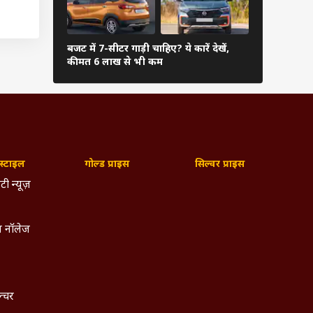
ी करने
बजट में 7-सीटर गाड़ी चाहिए? ये कारें देखें,
Activa नहीं, 
कीमत 6 लाख से भी कम
पहली पसंद
ता है,
शन ऑयल
पंप पर
 तो कार
़ जाये
्टाइल
गोल्ड प्राइस
सिल्वर प्राइस
म खर्च
टी न्यूज़
र पूरी
 नॉलेज
, इसका
ाइल के
ल्चर