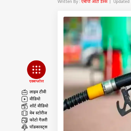
Written By :
एबीपी ऑटो डेस्क
| Updated a
एक्सप्लोरर
लाइव टीवी
वीडियो
पर्सनल
शॉर्ट वीडियो
वेब स्टोरीज
फोटो गैलरी
टॉप
हॅलो गेस्ट
पॉडकास्ट्स