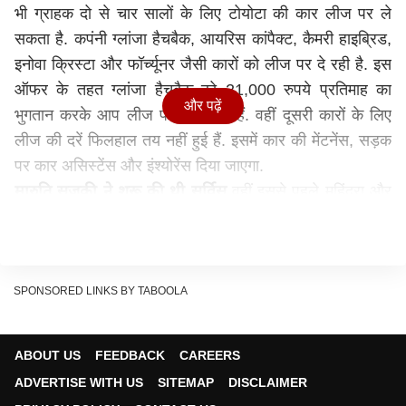
भी ग्राहक दो से चार सालों के लिए टोयोटा की कार लीज पर ले
सकता है. कपंनी ग्लांजा हैचबैक, आयरिस कांपैक्ट, कैमरी हाइब्रिड,
इनोवा क्रिस्टा और फॉर्च्यूनर जैसी कारों को लीज पर दे रही है. इस
ऑफर के तहत ग्लांजा हैचबैक को 21,000 रुपये प्रतिमाह का
और पढ़ें
भुगतान करके आप लीज पर ले सकते हैं. वहीं दूसरी कारों के लिए
लीज की दरें फिलहाल तय नहीं हुई हैं. इसमें कार की मेंटनेंस, सड़क
पर कार असिस्टेंस और इंश्योरेंस दिया जाएगा.
मारुति सुजुकी ने शुरू की थी सर्विस
वहीं इससे पहले महिंद्रा और
हुंडई जैसी कंपनियां भी लीज सर्विस शुरू कर चुकी हैं. बता दें कि
सबसे पहले लीज सर्विस देश की सबसे बड़ी कार निर्माता कंपनी
मारुति सुजुकी ने की थी. टोयोटा फिलहाल लीज सर्विस दिल्ली-
एनसीआर, बेंगलुरु और मुंबई में दे रही हैं. हालांकि इसका बाद में
SPONSORED LINKS BY TABOOLA
विस्तार किया जा सकता है.
ये भी पढ़ें
ABOUT US
FEEDBACK
CAREERS
Toyota ने 11000 रुपये में शुरू की Urban Cruiser की
ADVERTISE WITH US
SITEMAP
DISCLAIMER
बुकिंग, सब-कॉम्पैक्ट SUV सेग्मेंट में इन गाड़ियों से होगी टक्कर