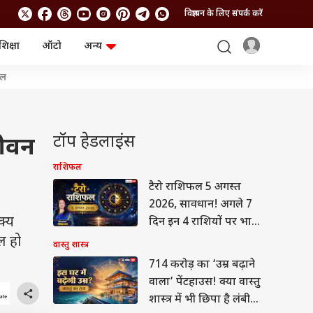
विज्ञापन के लिए संपर्क करें
शिक्षा
ऑटो
अन्य
बिजनेस
लाइफस्टाइल
शल
पर्सनल फाइनेंस
स्वास्थ्य
स्टॉक मार्केट
ट्रैवल
म्यूचुअल फंड्स
फूड
क्रिप्टो
फैशन
टॉप हेडलाइंस
जीवन
आईपीओ
Health and Fitness
फोटो गैलरी
जनरल नॉलेज
राशिफल
टैरो राशिफल 5 अगस्त
2026, सावधान! अगले 7
वीडियो
क्य
दिन इन 4 राशियों पर भारी;
संपत्ति सौदों और बड़े निवेश
ल हो
वास्तु शास्त्र
में एक गलती पड़ सकती है
714 करोड़ का ‘उम्र बढ़ाने
महंगी!
वाला’ पेंटहाउस! क्या वास्तु
शास्त्र में भी छिपा है लंबी