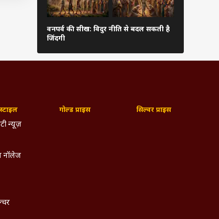
ै. इसी
वनपर्व की सीख: विदुर नीति से बदल सकती है
चोर पंचक आज
विपरित
जिंदगी
कर सकते हैं 
है कि
ता को
्टाइल
गोल्ड प्राइस
सिल्वर प्राइस
टी न्यूज़
 नॉलेज
ल्चर