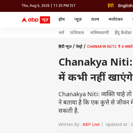
हिंदी
English
Thu, Aug 6, 2026 | 11:35 PM IST
होम
न्यूज़
राज्य
मनोरंजन
न्यूज़
राज्य
मनोर
धर्म
राशिफल
भविष्यवाणी
हिंदू कैलेंडर
विश्व
उत्तर प्रदेश और उत्तराखंड
बॉलीव
इंडिया
उत्तर प्रदेश और उत्तराखंड
बॉलीवुड
क्रिकेट
धर्म
हेल्थ
विश्व
बिहार
ओटीटी
आईपीएल
राशिफल
रिलेशनशिप
इंडिया
बिहार
भोजपु
दिल्ली NCR
टेलीविजन
कबड्डी
अंक ज्योतिष
ट्रैवल
महाराष्ट्र
तमिल सिनेमा
हॉकी
वास्तु शास्त्र
फ़ूड
हिंदी न्यूज़
ऐस्ट्रो
CHANAKYA NITI: ये 4 आदतें कुत्त
अपराध
हरियाणा
रीजन
राजस्थान
भोजपुरी सिनेमा
WWE
ग्रह गोचर
पैरेंटिंग
राजस्थान
सेलिब
मध्य प्रदेश
मूवी रिव्यू
ओलिंपिक
एस्ट्रो स्पेशल
फैशन
हरियाणा
रीजनल सिनेमा
होम टिप्स
Chanakya Niti: ये
महाराष्ट्र
ओटीट
पंजाब
ऐस्ट्रो
झारखंड
गुजरात
गुजरात
धर्म
ट्रेंडिंग
छत्तीसगढ़
मध्य प्रदेश
में कभी नहीं खाएंग
हिमाचल प्रदेश
राशिफल
झारखंड
जम्मू और कश्मीर
अंक शास्त्र
छत्तीसगढ़
एग्री
ग्रह गोचर
दिल्ली एनसीआर
Chanakya Niti: व्यक्ति चाहे त
पंजाब
ने बताया है कि एक कुत्ते से जीवन
सकती है.
Written By :
ABP Live
| Updated at : 2