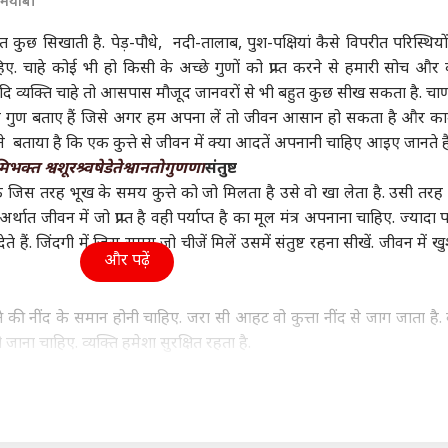
कामयाबी
ा
विश्व
उत्तर प्रदेश और उत्तराखंड
क्रिक
हुत कुछ सिखाती है. पेड़-पौधे, नदी-तालाब, पुश-पक्षियां कैसे विपरीत परिस्थियों
 चाहे कोई भी हो किसी के अच्छे गुणों को प्राप्त करने से हमारी सोच और कर
ि व्यक्ति चाहे तो आसपास मौजूद जानवरों से भी बहुत कुछ सीख सकता है. चाण
े ऐसे गुण बताए हैं जिसे अगर हम अपना लें तो जीवन आसान हो सकता है और क
 का फटा सिर, किसी के
क्या पाकिस्तान में बदलने
'BJP सरकार है या वॉटर
PCB 
 बताया है कि एक कुत्ते से जीवन में क्या आदतें अपनानी चाहिए आइए जानते हैं
, फ्लाइट टर्बुलेंस से
वाली सत्ता? नकवी ने फिर
फिल्टर?' MLA सचिन यादव
पाक
मिभक्त श्वशूरश्र्वषेडेतेश्वानतोगुणणा
संतुष्ट
ी पैसेंजर की आपबीती
ी
खोले शरीफ सरकार के गहरे
इंडिया
के निलंबन पर भड़के
इंडिया
कोच,
बिजन
राज
अखिलेश
ि जिस तरह भूख के समय कुत्ते को जो मिलता है उसे वो खा लेता है. उसी तरह व
थात जीवन में जो प्राप्त है वही पर्याप्त है का मूल मंत्र अपनाना चाहिए. ज्यादा 
े हैं. जिंदगी में जिस समय जो चीजें मिलें उसमें संतुष्ट रहना सीखें. जीवन में 
और पढ़ें
ल-सीमा के तलाक पर
तृषा से सनातन तक,
उदयनिधि की हिरासत पर
पुरा
ान खान ने किया
उदयनिधि के विवादित
मद्रास हाईकोर्ट का बड़ा
10 
्ते की नींद के समान होनी चाहिए. जरा सी आहट वो कुत्ता नींद से जाग जाता है. व
ट, भाई से बोले- तुम्हारा
बयानों ने कब-कब मचाया
फैसला, कहा- 'पूछताछ के
वीडि
 जाना चाहिए. व्यक्ति हमेशा सुरक्षित रहता है.
 समझता हूं, खुद को ब्लेम
बवाल, जानें
बाद रिहा कीजिए'
क्या
 बंद करो
लिए कितना वफादार होता है. ऐसे ही व्यक्ति को अपने जीवन में काम, रिश्तों आ
काम से ही कामयाबी हासिल होगी. नौकरी के परिपेक्ष्य में देखें तो सदा अपनी 
मिलती है. और धोखा करने वालों का जीवन हमेशा मुश्किल में रहता है.