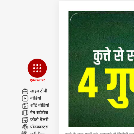
एक्सप्लोरर
लाइव टीवी
वीडियो
पर्सनल
शॉर्ट वीडियो
वेब स्टोरीज
फोटो गैलरी
टॉप
हॅलो गेस्ट
पॉडकास्ट्स