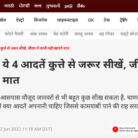
मराठी
ਪੰਜਾਬੀ
বাংলা
ગુજરાતી
நாடு
దేశం
खेल
ऐस्ट्रो
बिजनेस
लाइफस्टाइल
GK
टेक
ट्रेंडिंग
ंजन
ऑटो
खेल
फोटो गैलरी
अंक शास्त्र
वेब स्टोरी
वास्तु शास्त्र
ग्रह गोचर
एस्ट्रो स्पे
ुड
कार
क्रिकेट
री सिनेमा
टेक्नोलॉजी
शिक्षा
े से जरूर सीखें, जीवन में कभी नहीं खाएंगे मात
ल सिनेमा
मोबाइल
रिजल्ट
्रिटीज
चैटजीपीटी
नौकरी
 4 आदतें कुत्ते से जरूर सीखें, 
ी
गैजेट
वेब स्टोरीज
े मात
यूटिलिटी न्यूज़
कल्चर
फैक्ट चेक
ो आसपास मौजूद जानवरों से भी बहुत कुछ सीख सकता है. चाण
 में क्या आदतें अपनानी चाहिए जिससे कामयाबी पाने की राह सर
2 Jun 2022 11:18 AM (IST)