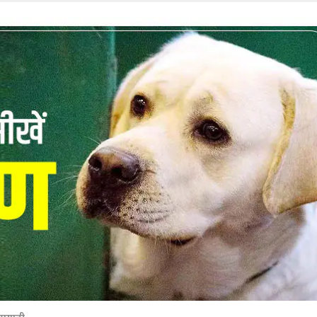
 कार्नर
 आर्टिकल्स
टॉप रील्स