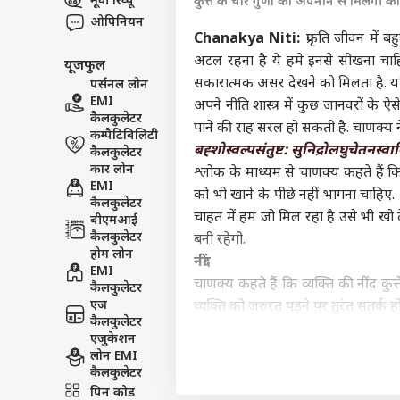
मूवी रिव्यू
कुत्ते के चार गुणों को अपनाने से मिलेगी 
इंडिय
ओपिनियन
एडवर्टाइज विथ अस
Chanakya Niti:
प्रकृति जीवन में ब
प्राइवेसी पॉलिसी
अटल रहना है ये हमे इनसे सीखना चाहिए.
यूजफुल
कॉन्टैक्ट अस
सकारात्मक असर देखने को मिलता है. यद
पर्सनल लोन
EMI
अपने नीति शास्त्र में कुछ जानवरों क
सेंड फीडबैक
किसी
कैलकुलेटर
पाने की राह सरल हो सकती है. चाणक्य ने
अबाउट अस
कान…
कम्पैटिबिलिटी
बह्शोस्वल्पसंतुष्ट: सुनिद्रोलघुचेतन
स्वा
जख्म
ओटीट
कैलकुलेटर
करियर्स
कार लोन
श्लोक के माध्यम से चाणक्य कहते हैं क
EMI
को भी खाने के पीछे नहीं भागना चाहिए. अर्
कैलकुलेटर
चाहत में हम जो मिल रहा है उसे भी खो देत
बीएमआई
कैलकुलेटर
बनी रहेगी.
होम लोन
सोहे
नींद
EMI
सलम
चाणक्य कहते हैं कि व्यक्ति की नींद कुत
LOGIN
कैलकुलेटर
रिएक्
एज
व्यक्ति को जरुरत पड़ने पर तुरंत सतर्क हो
दर्द
कैलकुलेटर
करना
वफादारी
एजुकेशन
जग जाहिर है कि कुत्ता अपने मालिक के 
लोन EMI
कैलकुलेटर
वफादार औऱ निष्ठावान होना चाहिए. आपके 
पिन कोड
के प्रति वफादारी रखने वालों को सफलता 