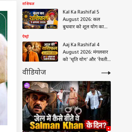
आयु का रहस्य?
राशिफल
Kal Ka Rashifal 5
August 2026: कल
बुधवार को शूल योग का
महासंयोग, मेष और तुला
ऐस्ट्रो
राशि वालों को मिलेगा रुका
Aaj Ka Rashifal 4
हुआ पैसा!
August 2026: मंगलवार
को 'धृति योग' और 'रेवती
नक्षत्र' का संयोग, जानें 12
वीडियोज
राशियों के लिए कैसा रहेगा
आज का दिन!