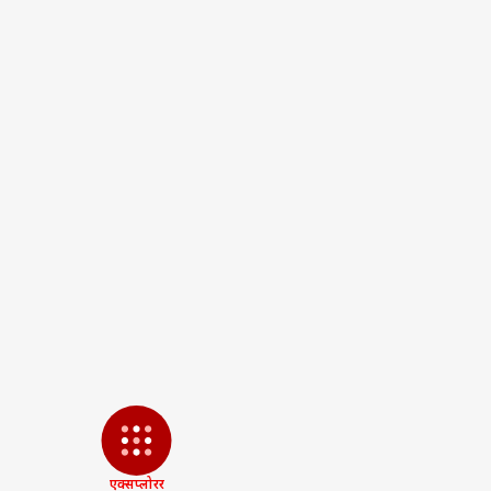
see more
Tags :
Bahubali Atiq Ahmad
A
Umesh Pal Case Update
Atiqu
Up Govt On Mafias
Up Sarkar
Atiq Ahmad Latest News
Umes
पर्सनल
टॉप
हॅलो गेस्ट
इंडिय
एडवर्टाइज विथ अस
प्राइवेसी पॉलिसी
कॉन्टैक्ट अस
सेंड फीडबैक
FCR
एक्सप्लोरर