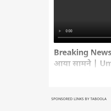
Breaking News : 
आया सामने | U
Prayagraj New
Written By :
ABP Ganga
| 08 Apr 2023 
SPONSORED LINKS BY TABOOLA
प्रयागराज- उमेश पाल हत्याकांड से 
गुर्गों ने एक मुकदमे के पैरोकार क