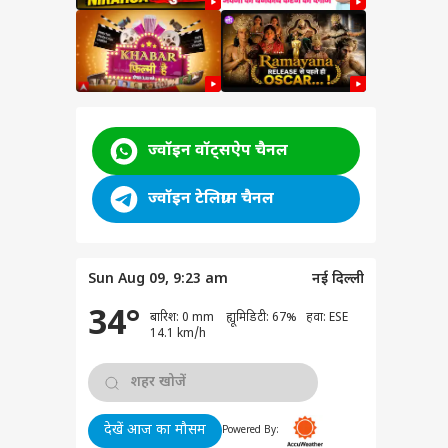
ज्वॉइन वॉट्सऐप चैनल
ज्वॉइन टेलिग्राम चैनल
Sun Aug 09, 9:23 am
नई दिल्ली
34°
बारिश: 0 mm ह्यूमिडिटी: 67% हवा: ESE
ेट
14.1 km/h
देखें आज का मौसम
Powered By:
 ली ने वैभव सूर्यवंशी की