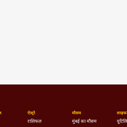
ज़
ऐस्ट्रो
मौसम
लाइफस
राशिफल
मुंबई का मौसम
यूटिलि