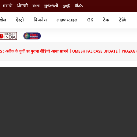
मराठी
ਪੰਜਾਬੀ
বাংলা
ગુજરાતી
நாடு
దేశం
खेल
ऐस्ट्रो
बिजनेस
लाइफस्टाइल
GK
टेक
ट्रेंडिंग
ंजन
ऑटो
खेल
ुड
कार
क्रिकेट
री सिनेमा
टेक्नोलॉजी
शिक्षा
ल सिनेमा
 अतीक के गुर्गों का पुराना वीडियो आया सामने | UMESH PAL CASE UPDATE | PRAY
मोबाइल
रिजल्ट
्रिटीज
चैटजीपीटी
नौकरी
ी
गैजेट
वेब स्टोरीज
यूटिलिटी न्यूज़
कल्चर
फैक्ट चेक