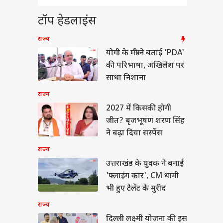
र पर दिया अजीब बयान,
किसी ने भी नहीं कहा
ा
टॉप हेडलाइंस
राज्य
योगी के मंत्री ने बताई 'PDA'
की परिभाषा, अखिलेश पर
ने क्लर्क भर्ती के लिए
साधा निशाना
ी किया नोटिफिकेशन,
दन शुरू
राज्य
2027 में किसकी होगी
जीत? बृजभूषण शरण सिंह
ने बढ़ा दिया सस्पेंस
राज्य
उत्तराखंड के युवक ने बनाई
'फ्लाइंग कार', CM धामी
भी हुए टैलेंट के मुरीद
राज्य
दिल्ली लक्ष्मी योजना की इस