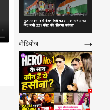
मुजफ्फरनगर में देशभक्ति का रंग, आकर्षण का
दीपक प्रकाश 
केंद्र बनी 221 फीट की 'तिरंगा कांवड़'
खिलाई मिठा
वीडियोज
 के
..