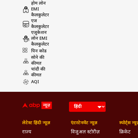
होम लोन
EMI
कैलकुलेटर
एज
कैलकुलेटर
एजुकेशन
लोन EMI
कैलकुलेटर
पिन कोड
सोने की
कीमत
चांदी की
कीमत
AQI
लेटेस्ट हिंदी न्यूज़
एंटरटेनमेंट न्यूज़
स्पोर्ट्स न्यू
राज्य
विजुअल स्टोरीज़
क्रिकेट