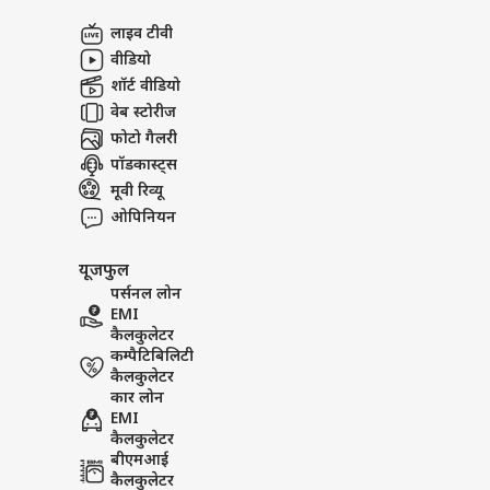
अबाउट अस
खरगे 
लाइव टीवी
विरो
इंडिय
करियर्स
वीडियो
शॉर्ट वीडियो
वेब स्टोरीज
फोटो गैलरी
पॉडकास्ट्स
पुडु
शाह न
मूवी रिव्यू
LOGIN
पुलि
ओपिनियन
खास
यूजफुल
पर्सनल लोन
EMI
कैलकुलेटर
कम्पैटिबिलिटी
कैलकुलेटर
कार लोन
EMI
कैलकुलेटर
बीएमआई
कैलकुलेटर