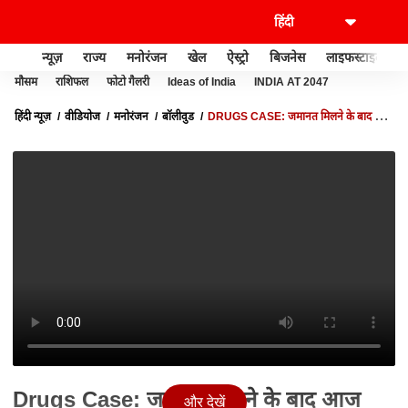
न्यूज़
राज्य
मनोरंजन
खेल
ऐस्ट्रो
बिजनेस
लाइफस्टाइल
मौसम
राशिफल
फोटो गैलरी
Ideas of India
INDIA AT 2047
हिंदी न्यूज़
वीडियोज
मनोरंजन
बॉलीवुड
DRUGS CASE: जमानत मिलने के बाद आज
सांताक्रूज पुलिस स्टेशन में हाजिरी लगाने पहुंचीं RHEA CHAKRABORTY
Drugs Case: जमानत मिलने के बाद आज
और देखें