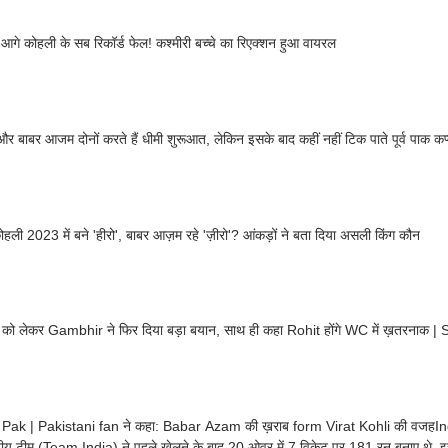
 आगे कोहली के सब रिकॉर्ड फेल! कश्मीरी बच्चे का रिएक्शन हुआ वायरल
र बाबर आजम दोनों करते हैं धीमी शुरूआत, लेकिन इसके बाद कहीं नहीं टिक पाते पूर्व पाक कप
ोहली 2023 में बने 'हीरो', बाबर आज़म रहे 'ज़ीरो'? आंकड़ों ने बता दिया असली किंग कौन
को लेकर Gambhir ने फिर दिया बड़ा बयान, साथ ही कहा Rohit होंगे WC में ख़तरनाक |
 Pak | Pakistani fan ने कहा: Babar Azam की ख़राब form Virat Kohli की वजहI
ीय टीम (Team India) ने पहले खेलने के बाद 20 ओवर में 7 विकेट पर 181 रन बनाए थे. इसक