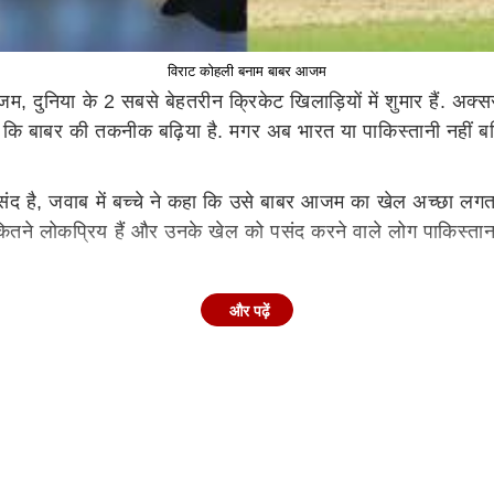
विराट कोहली बनाम बाबर आजम
दुनिया के 2 सबसे बेहतरीन क्रिकेट खिलाड़ियों में शुमार हैं. अक्सर
 कि बाबर की तकनीक बढ़िया है. मगर अब भारत या पाकिस्तानी नहीं बल्
 है, जवाब में बच्चे ने कहा कि उसे बाबर आजम का खेल अच्छा लगता है. 
कितने लोकप्रिय हैं और उनके खेल को पसंद करने वाले लोग पाकिस्तान स
 है कि फैंस कई बार अपना प्यार दिखाने के लिए अजीब चीजें भी कर बैठ
और पढ़ें
िल चलाकर कानपुर पहुंचा था. दोनों देशों में इस तरह की कई अजीब 
यह साल कुछ खास अच्छा नहीं रहा है. तीनों फॉर्मेट को मिलाकर देखा
ूसरी ओर बाबर आजम ने इस साल 22 मैचों में 773 रन तो बनाए हैं, लेकिन
 रहा है.