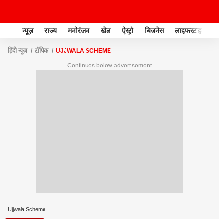
न्यूज़
राज्य
मनोरंजन
खेल
ऐस्ट्रो
बिजनेस
लाइफस्टाइल
हिंदी न्यूज़
टॉपिक
UJJWALA SCHEME
Continues below advertisement
Ujjwala Scheme