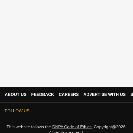
ABOUT US
FEEDBACK
CAREERS
ADVERTISE WITH US
S
FOLLOW US
This website follows the
DNPA Code of Ethics.
Copyright@2026.
All rights reserved.