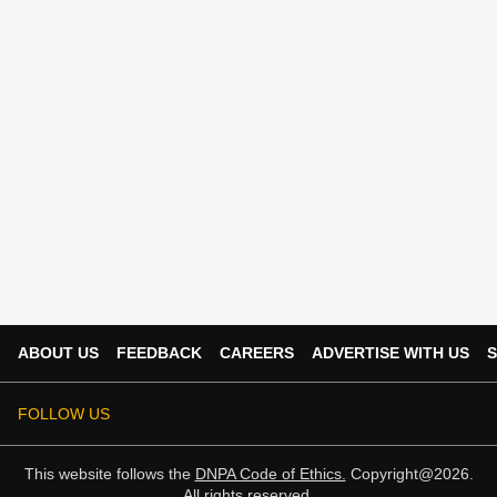
ABOUT US
FEEDBACK
CAREERS
ADVERTISE WITH US
S
FOLLOW US
This website follows the
DNPA Code of Ethics.
Copyright@2026.
All rights reserved.