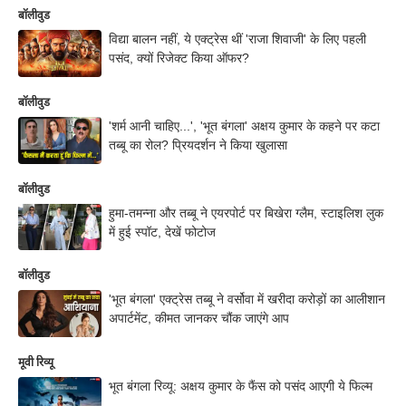
बॉलीवुड
विद्या बालन नहीं, ये एक्ट्रेस थीं 'राजा शिवाजी' के लिए पहली
पसंद, क्यों रिजेक्ट किया ऑफर?
बॉलीवुड
'शर्म आनी चाहिए...', 'भूत बंगला' अक्षय कुमार के कहने पर कटा
तब्बू का रोल? प्रियदर्शन ने किया खुलासा
बॉलीवुड
हुमा-तमन्ना और तब्बू ने एयरपोर्ट पर बिखेरा ग्लैम, स्टाइलिश लुक
में हुई स्पॉट, देखें फोटोज
बॉलीवुड
'भूत बंगला' एक्ट्रेस तब्बू ने वर्सोवा में खरीदा करोड़ों का आलीशान
अपार्टमेंट, कीमत जानकर चौंक जाएंगे आप
मूवी रिव्यू
भूत बंगला रिव्यू: अक्षय कुमार के फैंस को पसंद आएगी ये फिल्म