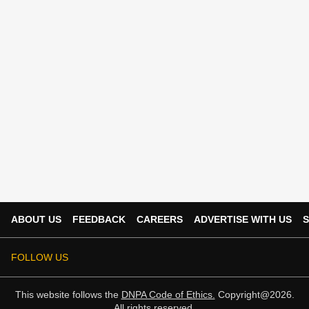
ABOUT US
FEEDBACK
CAREERS
ADVERTISE WITH US
S
FOLLOW US
This website follows the
DNPA Code of Ethics.
Copyright@2026.
All rights reserved.