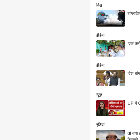
विश्व
बांग्लाद
इंडिया
'एक करोड
इंडिया
'देश बां
न्यूज़
UP में 
इंडिया
तो क्या 
टिप्पणी