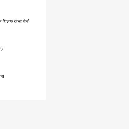
P-Bengal में SIR पर सियासी शोर! Mamata Banerjee ने SIR के खिलाफ खोला मोर्चा
देश
ावा