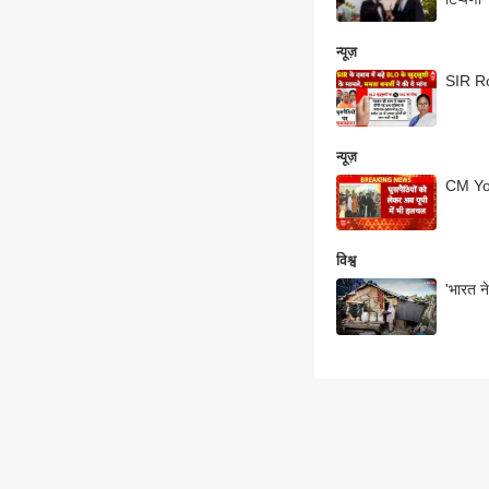
न्यूज़
न्यूज़
CM Yogi
विश्व
'भारत न