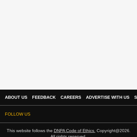
ABOUT US
FEEDBACK
CAREERS
ADVERTISE WITH US
S
FOLLOW US
This website follows the
DNPA Code of Ethics.
Copyright@2026.
All rights reserved.