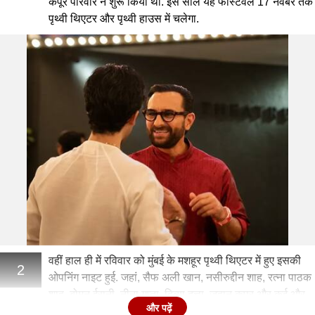
कपूर परिवार ने शुरू किया था. इस साल यह फेस्टिवल 17 नवंबर तक
पृथ्वी थिएटर और पृथ्वी हाउस में चलेगा.
वहीं हाल ही में रविवार को मुंबई के मशहूर पृथ्वी थिएटर में हुए इसकी
2
ओपनिंग नाइट हुई. जहां, सैफ अली खान, नसीरुद्दीन शाह, रत्ना पाठक
शाह, बोमन ईरानी, नीना गुप्ता, दिव्या दत्ता, जहान कपूर और कई और
और पढ़ें
सितारे नजर आए.