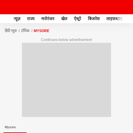
न्यूज़
राज्य
मनोरंजन
खेल
ऐस्ट्रो
बिजनेस
लाइफस्टाइल
हिंदी न्यूज़
टॉपिक
MYSORE
Continues below advertisement
Mysore