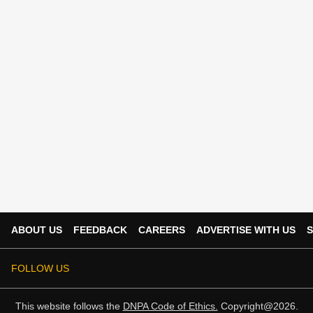
ABOUT US
FEEDBACK
CAREERS
ADVERTISE WITH US
S
FOLLOW US
This website follows the
DNPA Code of Ethics.
Copyright@2026.