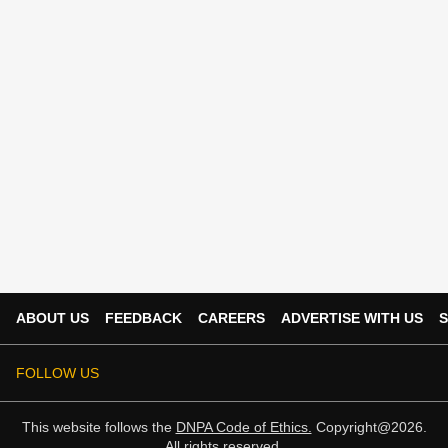
ABOUT US
FEEDBACK
CAREERS
ADVERTISE WITH US
S
FOLLOW US
This website follows the
DNPA Code of Ethics.
Copyright@2026.
All rights reserved.