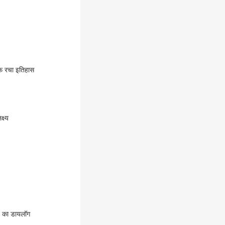
लाफ रचा इतिहास
्ष्य
चन का डायलॉग