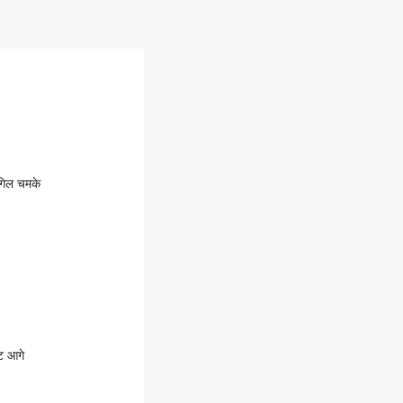
 गिल चमके
ाट आगे