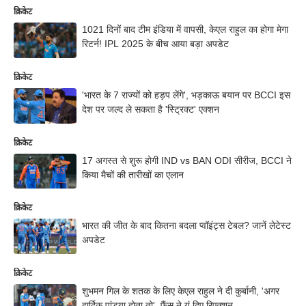
क्रिकेट
1021 दिनों बाद टीम इंडिया में वापसी, केएल राहुल का होगा मेगा
रिटर्न! IPL 2025 के बीच आया बड़ा अपडेट
क्रिकेट
'भारत के 7 राज्यों को हड़प लेंगे', भड़काऊ बयान पर BCCI इस
देश पर जल्द ले सकता है 'स्ट्रिक्ट' एक्शन
क्रिकेट
17 अगस्त से शुरू होगी IND vs BAN ODI सीरीज, BCCI ने
किया मैचों की तारीखों का एलान
क्रिकेट
भारत की जीत के बाद कितना बदला प्वॉइंट्स टेबल? जानें लेटेस्ट
अपडेट
क्रिकेट
शुभमन गिल के शतक के लिए केएल राहुल ने दी कुर्बानी, 'अगर
हार्दिक पांड्या होता तो', फैंस ने यूं दिए रिएक्शन