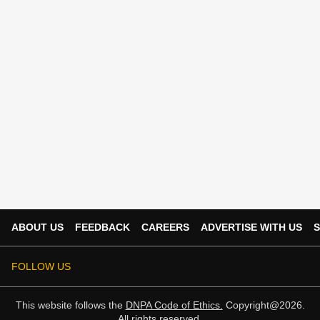
ABOUT US
FEEDBACK
CAREERS
ADVERTISE WITH US
S
FOLLOW US
This website follows the
DNPA Code of Ethics.
Copyright@2026.
All rights reserved.