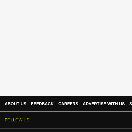
ABOUT US
FEEDBACK
CAREERS
ADVERTISE WITH US
S
FOLLOW US