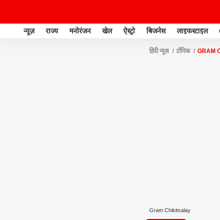
न्यूज़
राज्य
मनोरंजन
खेल
ऐस्ट्रो
बिजनेस
लाइफस्टाइल
हिंदी न्यूज़
टॉपिक
GRAM C
Gram Chikitsalay