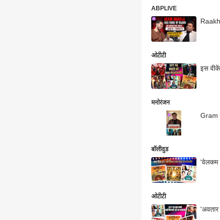
ABPLIVE
Raakh 
ओटीटी
इस वीकें
मनोरंजन
Gram C
बॉलीवुड
'वेलकम 
ओटीटी
'अवतार 