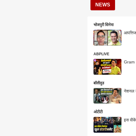
NEWS
भोजपुरी सिनेमा
आपत्तिज
ABPLIVE
Gram C
बॉलीवुड
ओटीटी