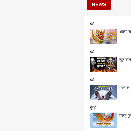
NEWS
धर्म
आत्मा श
धर्म
झूठ बोल
धर्म
मरने के
ऐस्ट्रो
गरुड़ पु