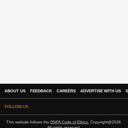
ABOUT US
FEEDBACK
CAREERS
ADVERTISE WITH US
S
FOLLOW US
This website follows the
DNPA Code of Ethics.
Copyright@2026.
All rights reserved.