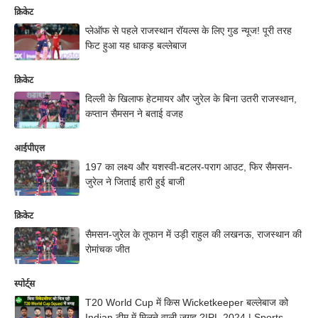
क्रिकेट
प्लेऑफ से पहले राजस्थान रॉयल्स के लिए गुड न्यूज! पूरी तरह
फिट हुआ यह धाकड़ बल्लेबाज
क्रिकेट
दिल्ली के खिलाफ हेटमायर और जुरेल के बिना उतरी राजस्थान,
कप्तान सैमसन ने बताई वजह
आईपीएल
197 का लक्ष्य और यशस्वी-बटलर-पराग आउट, फिर सैमसन-
जुरेल ने जिताई हारी हुई बाजी
क्रिकेट
सैमसन-जुरेल के तूफान में उड़ी राहुल की लखनऊ, राजस्थान की
रोमांचक जीत
स्पोर्ट्स
T20 World Cup में किस Wicketkeeper बल्लेबाज को
Indian टीम में मिलने वाली जगह ?IPL 2024 | Sports