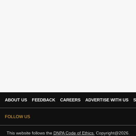
ABOUT US
FEEDBACK
CAREERS
ADVERTISE WITH US
S
FOLLOW US
This website follows the
DNPA Code of Ethics.
Copyright@2026.