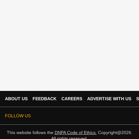
ABOUT US
FEEDBACK
CAREERS
ADVERTISE WITH US
S
FOLLOW US
This website follows the
DNPA Code of Ethics.
Copyright@2026.
All rights reserved.