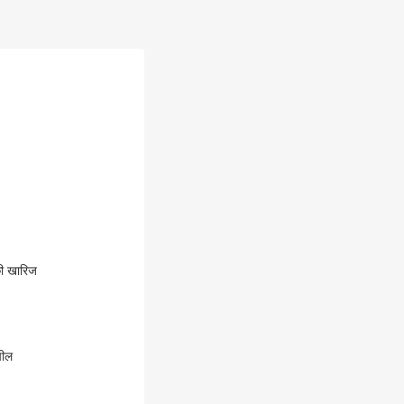
की खारिज
पील