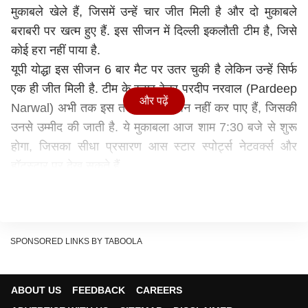
मुकाबले खेले हैं, जिसमें उन्हें चार जीत मिली है और दो मुकाबले
बराबरी पर खत्म हुए हैं. इस सीजन में दिल्ली इकलौती टीम है, जिसे
कोई हरा नहीं पाया है.
यूपी योद्धा इस सीजन 6 बार मैट पर उतर चुकी है लेकिन उन्हें सिर्फ
एक ही जीत मिली है. टीम के स्टार रेडर परदीप नरवाल (Pardeep
और पढ़ें
Narwal) अभी तक इस तरह का प्रदर्शन नहीं कर पाए हैं, जिसकी
उनसे उम्मीद की जाती है. ये मुकाबला आज शाम 7:30 बजे से शुरू
होगा, जिसका सीधा प्रसारण आस स्टार स्पोर्ट्स नेटवर्क्स और
हॉटस्टार पर देख सकते हैं.
योद्धाओं के लिए नवीन होंगे सबसे बड़ा खतरा
नवीन कुमार (Naveen Kumar) इस सीजन सभी 6 मैचों में सुपर
10 पूरा कर चुके हैं और रेड प्वाइंट्स का शतक लगा चुके हैं. इस
सीजन सिर्फ नवीन कुमार ही ऐसे रेडर हैं, जो अकेले अपने दम पर
SPONSORED LINKS BY TABOOLA
टीम को आगे ले जा रहे हैं, उनके सुपर 10 का मतलब दिल्ली की जीत
है. पिछले मैच में दिल्ली के कुल 36 प्वाइंट्स में से 25 अकेले नवीन ने
ABOUT US
FEEDBACK
CAREERS
हासिल किए थे, इससे ये साफ है कि अगर विरोधी टीम को जीतने के