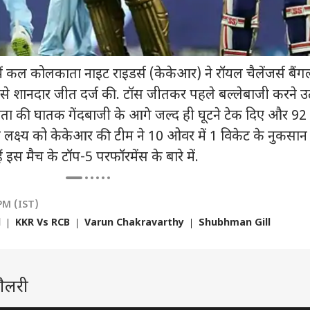
 पर चीनी हथियारों की
'मैं करारा जवाब दूंगी...', गूंगी
यश दयाल से जयंत यादव
ती पर भारत की दो टूक,
गुड़िया विवाद पर पहली बार
तक, नए सीजन से पहले 4
कान
 कल कोलकाता नाइट राइडर्स (केकेआर) ने रॉयल चैलेंजर्स बैंग
को दी सीधी चेतावनी
ा
बोलीं सुनेत्रा पवार
इंडिया
स्टार खिलाड़ियों की बदली
इंडिया
लुक
विश्व
े शानदार जीत दर्ज की. टॉस जीतकर पहले बल्लेबाजी करने उ
टीम
वाले
कह
ा की घातक गेंदबाजी के आगे जल्द ही घूटने टेक दिए और 92 र
क्ष्य को केकेआर की टीम ने 10 ओवर में 1 विकेट के नुकसान
इस मैच के टॉप-5 परफॉरमेंस के बारे में.
 SC के फैसले से
TMC में वापस जाएंगे बागी?
AIR India फ्लाइट में
‘गो
ीशुदा और लिव-इन
NDA की बैठक के बाद
टर्बुलेंस पर मचा बवाल:
कर र
नर में कोई फर्क नहीं?
दिल्ली से बंगाल तक बढ़ी
एक्शन में DGCA,
PoJ
PM (IST)
हलचल
एयरलाइन ने बताई वजह
दिख
l
KKR Vs RCB
Varun Chakravarthy
Shubhman Gill
ैलरी