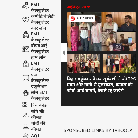
EMI
आईपीएल 2026
कैलकुलेटर
कम्पैटिबिलिटी
6 Photos
कैलकुलेटर
कार लोन
EMI
कैलकुलेटर
बीएमआई
कैलकुलेटर
होम लोन
EMI
कैलकुलेटर
एज
बिहार पहुंचकर वैभव सूर्यवंशी ने की IPS
कैलकुलेटर
मामा और नानी से मुलाकात, कमाल की
एजुकेशन
फोटो आई सामने, देखते रह जाएंगे
लोन EMI
कैलकुलेटर
पिन कोड
सोने की
कीमत
चांदी की
कीमत
SPONSORED LINKS BY TABOOLA
AQI