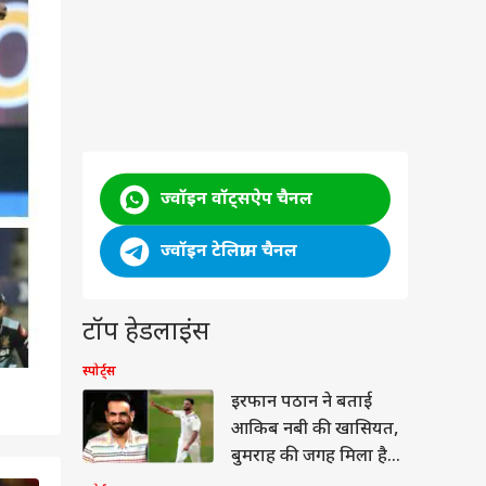
ज्वॉइन वॉट्सऐप चैनल
ज्वॉइन टेलिग्राम चैनल
टॉप हेडलाइंस
स्पोर्ट्स
इरफान पठान ने बताई
आकिब नबी की खासियत,
बुमराह की जगह मिला है
मौका