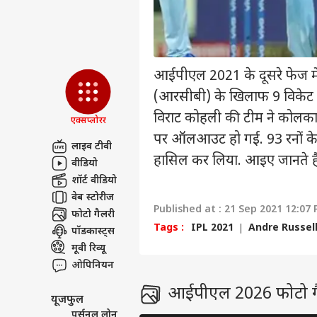
प्राइवेसी पॉलिसी
कॉन्टैक्ट अस
सेंड फीडबैक
सीमा
अबाउट अस
तैना
आईपीएल 2021 के दूसरे फेज में
पाक 
इंडिय
करियर्स
(आरसीबी) के खिलाफ 9 विकेट स
विराट कोहली की टीम ने कोलकात
एक्सप्लोरर
पर ऑलआउट हो गई. 93 रनों के ल
लाइव टीवी
हासिल कर लिया. आइए जानते हैं 
वीडियो
क्या
शॉर्ट वीडियो
शाद
LOGIN
वेब स्टोरीज
पार्ट
Published at : 21 Sep 2021 12:07 
फोटो गैलरी
Tags :
IPL 2021
Andre Russel
पॉडकास्ट्स
मूवी रिव्यू
ओपिनियन
आईपीएल 2026 फोटो ग
यूजफुल
पर्सनल लोन