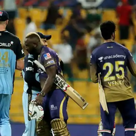
 कार्नर
 आर्टिकल्स
टॉप रील्स
महाराष्ट्र
क्रिकेट
बॉली