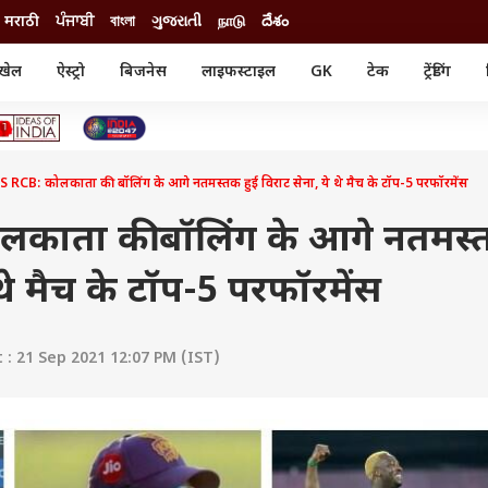
मराठी
ਪੰਜਾਬੀ
বাংলা
ગુજરાતી
நாடு
దేశం
खेल
ऐस्ट्रो
बिजनेस
लाइफस्टाइल
GK
टेक
ट्रेंडिंग
ंजन
ऑटो
खेल
ुड
कार
क्रिकेट
री सिनेमा
टेक्नोलॉजी
शिक्षा
ल सिनेमा
 RCB: कोलकाता की बॉलिंग के आगे नतमस्तक हुई विराट सेना, ये थे मैच के टॉप-5 परफॉरमेंस
मोबाइल
रिजल्ट
्रिटीज
चैटजीपीटी
नौकरी
ी
काता की बॉलिंग के आगे नतमस
गैजेट
वेब स्टोरीज
 थे मैच के टॉप-5 परफॉरमेंस
यूटिलिटी न्यूज़
कल्चर
फैक्ट चेक
: 21 Sep 2021 12:07 PM (IST)