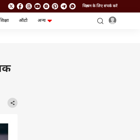
विज्ञापन के लिए संपर्क करें
शिक्षा
ऑटो
अन्य
बिजनेस
लाइफस्टाइल
पर्सनल फाइनेंस
स्वास्थ्य
स्टॉक मार्केट
ट्रैवल
म्यूचुअल फंड्स
फूड
क्रिप्टो
फैशन
आईपीओ
Health and Fitness
्तक
फोटो गैलरी
जनरल नॉलेज
वीडियो