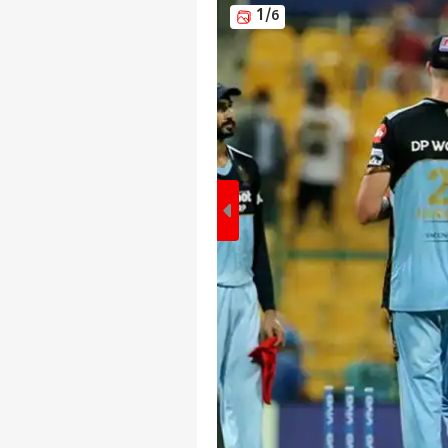
1
/6
पर्सनल
टॉप
हॅलो गेस्ट
विश्व
एडवर्टाइज विथ अस