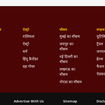
ज़
ऐस्ट्रो
मौसम
लाइफस
राशिफल
मुंबई का मौसम
यूटिलि
ऐस्ट्रो
जयपुर का
ट्रैवल
मौसम
धर्म
जनरल
नई दिल्ली का
हिंदू कैलेंडर
हेल्थ
मौसम
ग्रह गोचर
फैशन
लखनऊ का
ऐग्रक
मौसम
नोएडा का मौसम
Advertise With Us
Sitemap
Disc