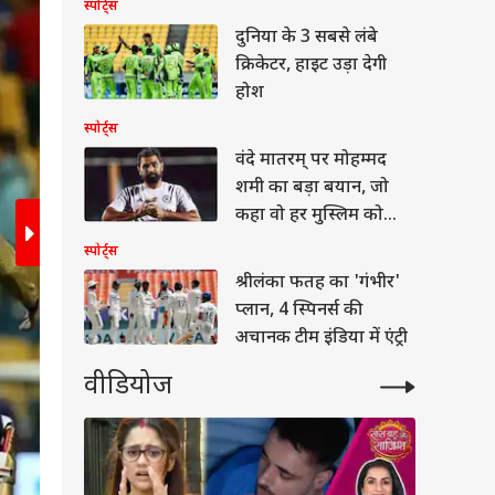
स्पोर्ट्स
2
/6
दुनिया के 3 सबसे लंबे
क्रिकेटर, हाइट उड़ा देगी
होश
स्पोर्ट्स
वंदे मातरम् पर मोहम्मद
शमी का बड़ा बयान, जो
कहा वो हर मुस्लिम को
जानना चाहिए
स्पोर्ट्स
श्रीलंका फतह का 'गंभीर'
प्लान, 4 स्पिनर्स की
अचानक टीम इंडिया में एंट्री
वीडियोज
वुड
पहले गेंदबाजी करते हुए कोलकाता के लिए मिस्ट्री स्पिनर