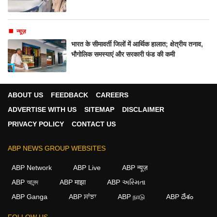
न्यूज़
भारत के सीमावर्ती जिलों में आर्थिक हालात; क्षेत्रीय तनाव,
भौगोलिक समस्याएं और सरकारी फंड की कमी
ABOUT US
FEEDBACK
CAREERS
ADVERTISE WITH US
SITEMAP
DISCLAIMER
PRIVACY POLICY
CONTACT US
ABP NEWS GROUP WEBSITES
ABP Network
ABP Live
ABP न्यूज़
ABP আনন্দ
ABP माझा
ABP અસ્મિતા
ABP Ganga
ABP ਸਾਂਝਾ
ABP நாடு
ABP దేశం