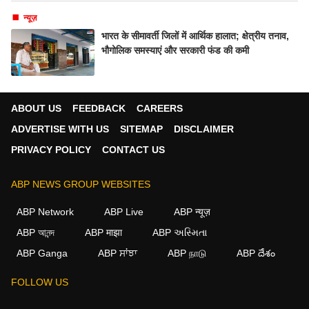
न्यूज़
भारत के सीमावर्ती जिलों में आर्थिक हालात; क्षेत्रीय तनाव,
भौगोलिक समस्याएं और सरकारी फंड की कमी
ABOUT US
FEEDBACK
CAREERS
ADVERTISE WITH US
SITEMAP
DISCLAIMER
PRIVACY POLICY
CONTACT US
ABP NEWS GROUP WEBSITES
ABP Network
ABP Live
ABP न्यूज़
ABP আনন্দ
ABP माझा
ABP અસ્મિતા
ABP Ganga
ABP ਸਾਂਝਾ
ABP நாடு
ABP దేశం
FOLLOW US