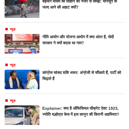
बेईमान मौसम को विज्ञान की नजर से समझें: मानसून के
जल्द आने की आहट क्यों?
न्यूज़
नीति आयोग और योजना आयोग में क्या अंतर है, मोदी
सरकार ने क्यों बदला था नाम?
न्यूज़
कांग्रेस सांसद शशि थरूर: अंग्रेजी से चौंकाते हैं, पार्टी को
चिढ़ाते हैं
न्यूज़
Explainer: क्या है ऑफिसियल सीक्रेट ऐक्ट 1923,
ज्योति मल्होत्रा केस में इस कानून की कितनी अहमियत?