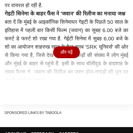
पर वायरल हो रही है.
गेइटी सिनेमा के बाहर फैंस ने 'जवान' की रिलीज का मनाया जश्न
बता दें कि मुंबई के आइकॉनिक सिनेमाघर गेइटी के पिछले 50 साल के
इतिहास में पहली बार किसी फिल्म (जवान) का सुबह 6.00 बजे का
फर्स्ट डे फर्स्ट शो रखा गया है. गेईटी सिनेमा में सुबह 6.00 बजे के
शो का आयोजन शाहरुख खान के फैन क्लब 'SRK यूनिवर्स' की ओर
और पढ़ें
से किया गया है, जिसे देखने के लिए सैंकड़ों की‌ संख्या में लोग मुंबई
और मुंबई के बाहर से पहुंचे हैं. इसी के साथ बॉलीवुड के बादशाह के
तमाम फैन्स ने जवान की रिलीज़ का जश्न ढोल-नगाड़ों की धुन पर
नाचते झूमते हुए मनाया.
The JAWAN flags fly high as the King arrives on the
big screen with the BLOCKBUSTER JAWAN ! The
historic 6 AM First Day First Show at Gaiety is a
SPONSORED LINKS BY TABOOLA
cinematic celebration milestone in itself ❤️🔥
#JawanFirstDayFirstShow
#JawanFDFS