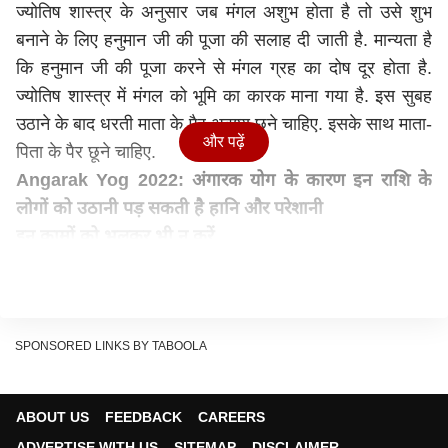
ज्योतिष शास्त्र के अनुसार जब मंगल अशुभ होता है तो उसे शुभ
बनाने के लिए हनुमान जी की पूजा की सलाह दी जाती है. मान्यता है
कि हनुमान जी की पूजा करने से मंगल ग्रह का दोष दूर होता है.
ज्योतिष शास्त्र में मंगल को भूमि का कारक माना गया है. इस सुबह
उठाने के बाद धरती माता के पैर अवश्य छूने चाहिए. इसके साथ माता-
और पढ़ें
पिता के पैर छूने चाहिए.
Angarak Yog 2022: अंगारक योग के कारण इन राशि के
लोगों को उठानी पड़ सकती है हानि और परेशानी
इन कामों को भूलकर भी न करें
मंगलवार का दिन हनुमान जी को समर्पित है. इस दिन कुछ बातों का
विशेष ध्यान रखना चाहिए. हनुमान जी को स्वच्छता अधिक पसंद है.
इसलिए इस दिन स्वच्छता के नियमों का कठोरता से पालन करना
चाहिए. मंगलवार के दिन अनुशासित जीवन शैली को अपनाना चाहिए
SPONSORED LINKS BY TABOOLA
और इन बातों को अमल लाना चाहिए-
किसी का अपमान न करें
ABOUT US
FEEDBACK
CAREERS
मंगलवार का दिन अपने पद और शक्ति का कभी गलत प्रयोग नहीं
ADVERTISE WITH US
SITEMAP
DISCLAIMER