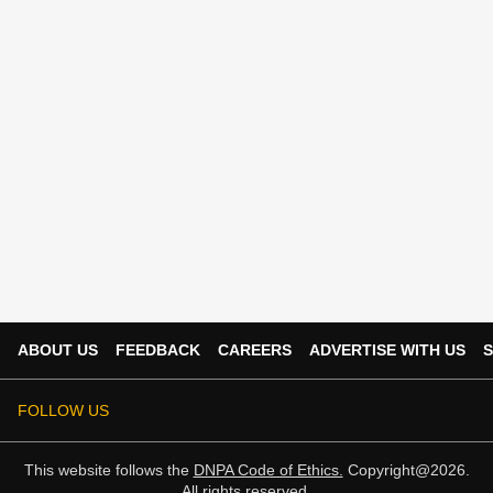
ABOUT US
FEEDBACK
CAREERS
ADVERTISE WITH US
S
FOLLOW US
This website follows the
DNPA Code of Ethics.
Copyright@2026.
All rights reserved.