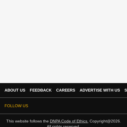
ABOUT US
FEEDBACK
CAREERS
ADVERTISE WITH US
S
FOLLOW US
This website follows the
DNPA Code of Ethics.
Copyright@2026.
All rights reserved.