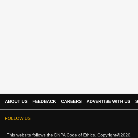
ABOUT US
FEEDBACK
CAREERS
ADVERTISE WITH US
S
FOLLOW US
This website follows the
DNPA Code of Ethics.
Copyright@2026.