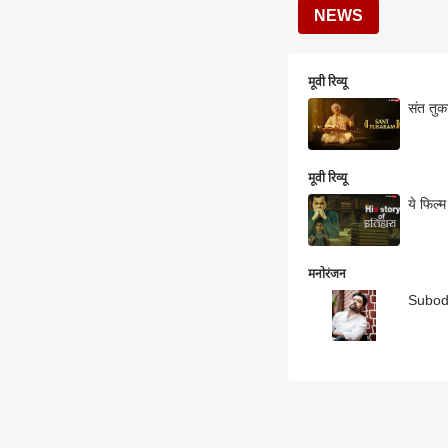
NEWS
मूवी रिव्यू
संत तुका
मूवी रिव्यू
ये फिल्
मनोरंजन
Subodh