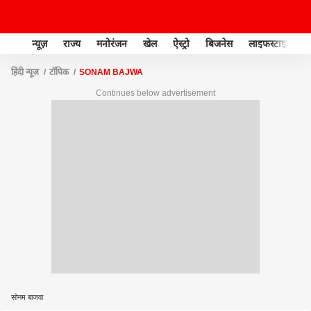
न्यूज़
राज्य
मनोरंजन
खेल
ऐस्ट्रो
बिजनेस
लाइफस्टाइल
हिंदी न्यूज़
टॉपिक
SONAM BAJWA
Continues below advertisement
सोनम बाजवा