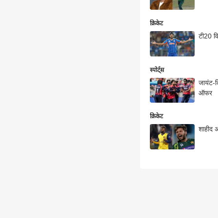
क्रिकेट
टी20 विश
स्पोर्ट्स
जायंट-क
ऑफर
क्रिकेट
शाहीद अ