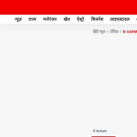
न्यूज़
राज्य
मनोरंजन
खेल
ऐस्ट्रो
बिजनेस
लाइफस्टाइल
हिंदी न्यूज़
टॉपिक
R ASHW
R Ashwin