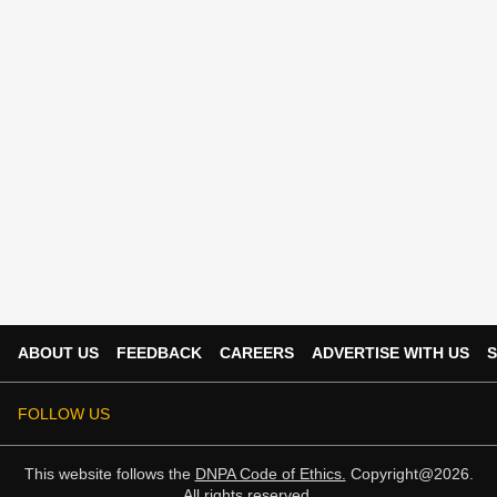
ABOUT US
FEEDBACK
CAREERS
ADVERTISE WITH US
S
FOLLOW US
This website follows the
DNPA Code of Ethics.
Copyright@2026.
All rights reserved.