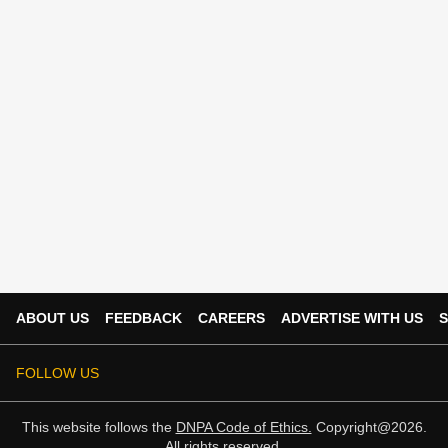
ABOUT US
FEEDBACK
CAREERS
ADVERTISE WITH US
S
FOLLOW US
This website follows the
DNPA Code of Ethics.
Copyright@2026.
All rights reserved.