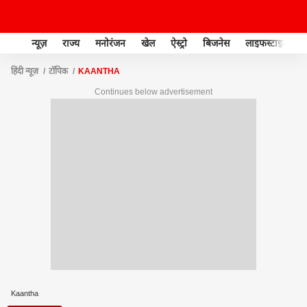
न्यूज़
राज्य
मनोरंजन
खेल
ऐस्ट्रो
बिजनेस
लाइफस्टाइल
हिंदी न्यूज़
टॉपिक
KAANTHA
Continues below advertisement
Kaantha