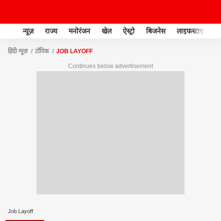
न्यूज़
राज्य
मनोरंजन
खेल
ऐस्ट्रो
बिजनेस
लाइफस्टाइल
हिंदी न्यूज़
टॉपिक
JOB LAYOFF
Continues below advertisement
Job Layoff