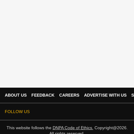
ABOUT US
FEEDBACK
CAREERS
ADVERTISE WITH US
S
FOLLOW US
This website follows the
DNPA Code of Ethics.
Copyright@2026.
All rights reserved.