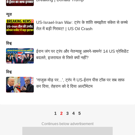
न्यूज़
US-Israel-Iran War: ट्रंप के शांति समझौता संकेत से कच्चे
तेल में बड़ी गिरावट! | US Oil Crash
विश्व
ईरान जंग पर ट्रंप और नेतन्याहू आमने-सामने! 14 US प्रेसिडेंट
बदलते, इजरायल से रिश्ते क्यों नहीं?
विश्व
'नाजुक मोड़ पर...', ट्रंप ने US-ईरान पीस टॉक पर सब साफ
कर दिया, तेहरान को दे दिया अल्टीमेटम
1
2
3
4
5
Continues below advertisement